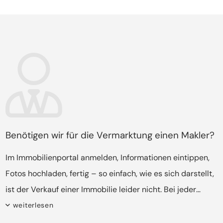
unterschiedliche Optionen – und es gibt noch weitere
Herausforderungen zu bewältigen.
Benötigen wir für die Vermarktung einen Makler?
Im Immobilienportal anmelden, Informationen eintippen,
Fotos hochladen, fertig – so einfach, wie es sich darstellt,
ist der Verkauf einer Immobilie leider nicht. Bei jeder
Scheidung gibt es individuelle Faktoren zu
weiterlesen
berücksichtigen, die eine wichtige Rolle spielen.