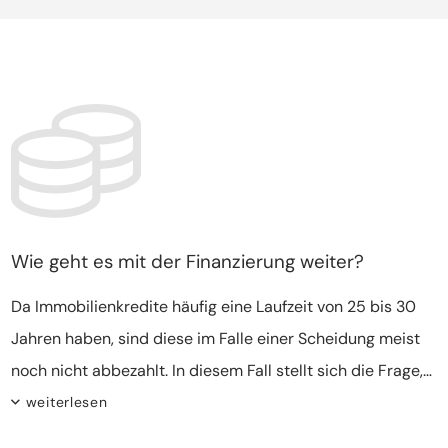
die Immobilie gemeinsam vermietet werden soll, hängt
von vielen individuellen Faktoren ab – und beide Modelle
haben ihre Vor- und Nachteile. In jedem Fall sollte nichts
überstürzt werden: Nach ein paar Monaten geht man
meist besonnener mit solch wichtigen Entscheidungen
um und findet Lösungen, die im ersten Stress undenkbar
waren.
Wie geht es mit der Finanzierung weiter?
Da Immobilienkredite häufig eine Laufzeit von 25 bis 30
Jahren haben, sind diese im Falle einer Scheidung meist
noch nicht abbezahlt. In diesem Fall stellt sich die Frage,
wie es mit der Finanzierung weitergeht. Je nachdem, ob
weiterlesen
die Immobilie verkauft oder vermietet wird, bieten sich