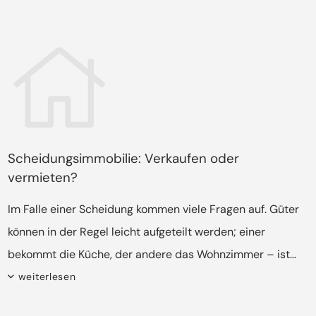
Scheidungsimmobilie: Verkaufen oder
vermieten?
Im Falle einer Scheidung kommen viele Fragen auf. Güter
können in der Regel leicht aufgeteilt werden; einer
bekommt die Küche, der andere das Wohnzimmer – ist
jedoch eine gemeinsame Immobilie im Spiel, wird die
weiterlesen
Sache komplizierter. Ob ein Verkauf sinnvoll ist, oder ob